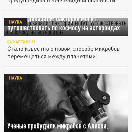
предупредила о неочевидной опасности...
Ученые доказали: бактерии могут
НАУКА
путешествовать по космосу на астероидах
04 МАРТА 09:56
Стало известно о новом способе микробов
перемещаться между планетами.
НАУКА
Ученые пробудили микробов с Аляски,