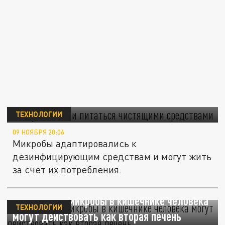
Микробы стали питаться чистящими
средствами
ТЕХНОЛОГИИ
09 НОЯБРЯ 20:06
Микробы адаптировались к
дезинфицирующим средствам и могут жить
за счет их потребления.
Иммунолог: микробы в кишечнике человека
ТЕХНОЛОГИИ
могут действовать как вторая печень