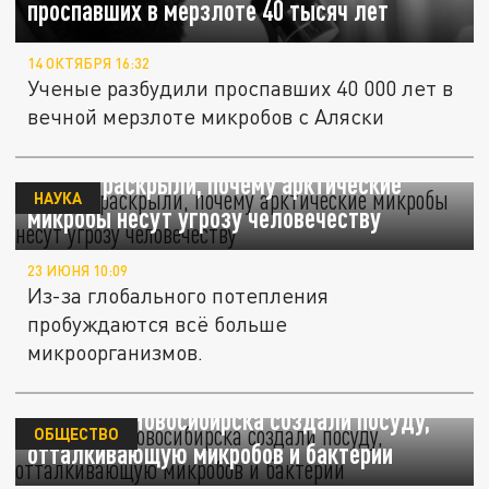
проспавших в мерзлоте 40 тысяч лет
14 ОКТЯБРЯ 16:32
Ученые разбудили проспавших 40 000 лет в
вечной мерзлоте микробов с Аляски
Учёные раскрыли, почему арктические
НАУКА
микробы несут угрозу человечеству
23 ИЮНЯ 10:09
Из-за глобального потепления
пробуждаются всё больше
микроорганизмов.
Учёные из Новосибирска создали посуду,
ОБЩЕСТВО
отталкивающую микробов и бактерии