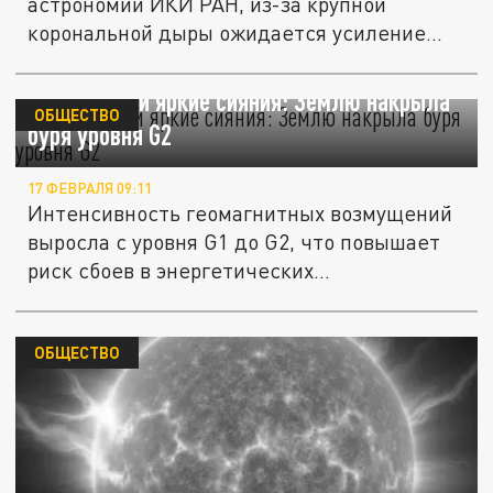
астрономии ИКИ РАН, из-за крупной
корональной дыры ожидается усиление...
Сбои связи и яркие сияния: Землю накрыла
ОБЩЕСТВО
буря уровня G2
17 ФЕВРАЛЯ 09:11
Интенсивность геомагнитных возмущений
выросла с уровня G1 до G2, что повышает
риск сбоев в энергетических...
ОБЩЕСТВО