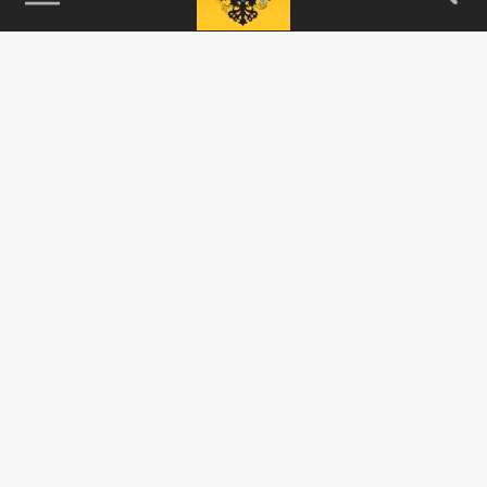
115093, г. Москва, переулок Партийный,
д.1, к.57, стр.3, эт.1, пом.I, ком.45