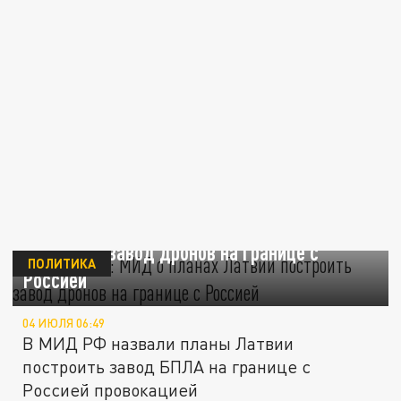
Провокация: МИД о планах Латвии
построить завод дронов на границе с
ПОЛИТИКА
Россией
04 ИЮЛЯ 06:49
В МИД РФ назвали планы Латвии
построить завод БПЛА на границе с
Россией провокацией