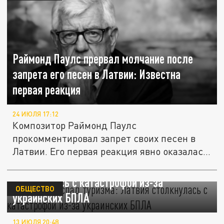
Раймонд Паулс прервал молчание после
запрета его песен в Латвии: Известна
первая реакция
24 ИЮЛЯ 17:12
Композитор Раймонд Паулс
прокомментировал запрет своих песен в
Латвии. Его первая реакция явно оказалась
не...
Рекордный спад туризма: Латвия
столкнулась с катастрофой из-за
ОБЩЕСТВО
украинских БПЛА
13 ИЮЛЯ 20:48