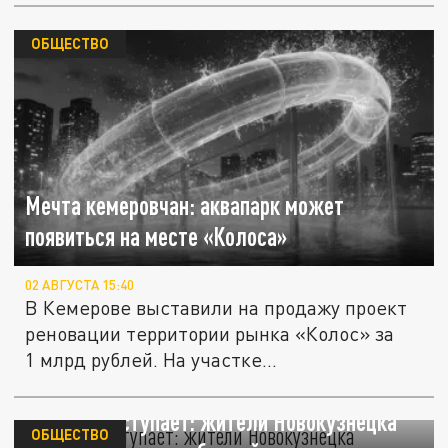
ОБЩЕСТВО
Мечта кемеровчан: аквапарк может
появиться на месте «Колоса»
02 АВГУСТА 15:40
В Кемерове выставили на продажу проект
реновации территории рынка «Колос» за
1 млрд рублей. На участке...
Вода не отступает: жители Новокузнецка
ОБЩЕСТВО