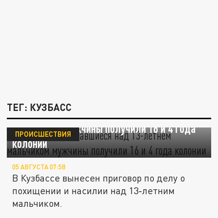
ТЕГ: КУЗБАСС
В Кузбассе издевавшиеся над 13-летнем
мальчиком мужчины получили 16 и 4 года
ПРОИСШЕСТВИЯ
колонии
05 АВГУСТА 07:58
В Кузбассе вынесен приговор по делу о
похищении и насилии над 13‑летним
мальчиком.