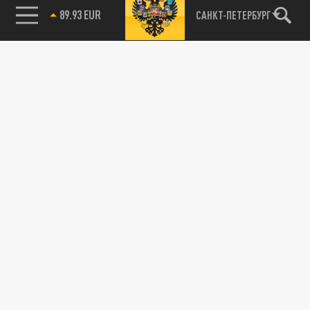
ОБЩЕСТВО
85.64 BRENT
САНКТ-ПЕТЕРБУРГ
Тысячи верующих вышли на крестный ход в
Москве
07 СЕНТЯБРЯ 13:01
Общемосковский крестный ход возглавил
патриарх Московский и всея Руси Кирилл.
ОБЩЕСТВО