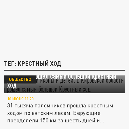
ТЕГ: КРЕСТНЫЙ ХОД
6 дней несли иконы и детей: В Кировской
области прошел самый большой Крестный
ОБЩЕСТВО
ход
10 ИЮНЯ 11:20
31 тысяча паломников прошла крестным
ходом по вятским лесам. Верующие
преодолели 150 км за шесть дней и...