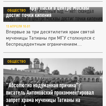
Намазы можно, Крестный ход — нет:
скандал вокруг Пасхи в центре Москвы
ОБЩЕСТВО
достиг точки кипения
13 АПРЕЛЯ 10:01
Впервые за три десятилетия храм святой
мученицы Татианы при МГУ столкнулся с
беспрецедентным ограничением....
ОБЩЕСТВО
"Абсолютно надуманная причина":
писатель Антоновский прокомментировал
запрет храма мученицы Татианы на