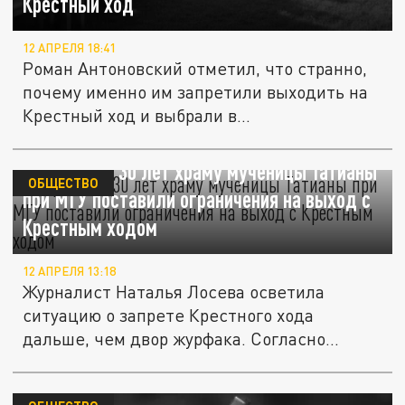
Крестный ход
12 АПРЕЛЯ 18:41
Роман Антоновский отметил, что странно,
почему именно им запретили выходить на
Крестный ход и выбрали в...
Впервые за 30 лет храму мученицы Татианы
ОБЩЕСТВО
при МГУ поставили ограничения на выход с
Крестным ходом
12 АПРЕЛЯ 13:18
Журналист Наталья Лосева осветила
ситуацию о запрете Крестного хода
дальше, чем двор журфака. Согласно...