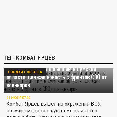
ТЕГ: КОМБАТ ЯРЦЕВ
Не дождётесь! Украина рано объявила
русского комбата погибшим в Сумской
СВОДКИ С ФРОНТА
области. Свежая новость с фронтов СВО от
военкоров
21 ИЮНЯ 07:00
Комбат Ярцев вышел из окружения ВСУ,
получил медицинскую помощь и готов