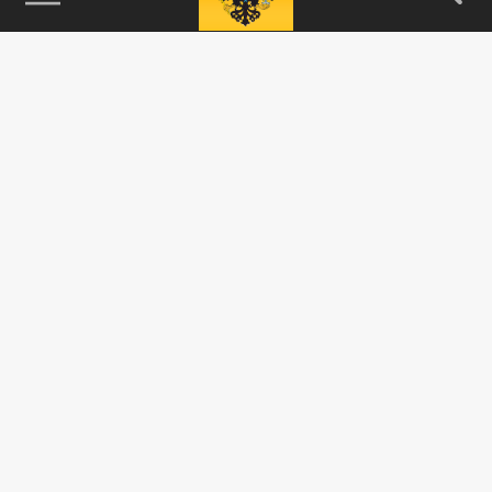
115093, г. Москва, переулок Партийный,
д.1, к.57, стр.3, эт.1, пом.I, ком.45