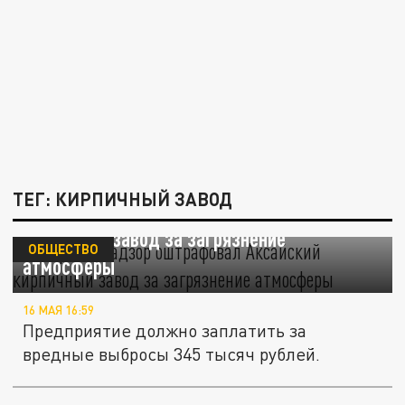
ТЕГ: КИРПИЧНЫЙ ЗАВОД
Росприроднадзор оштрафовал Аксайский
кирпичный завод за загрязнение
ОБЩЕСТВО
атмосферы
16 МАЯ 16:59
Предприятие должно заплатить за
вредные выбросы 345 тысяч рублей.
В Ростовской области перезахоронили