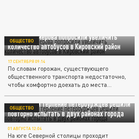
Жители Кемерова попросили увеличить
ОБЩЕСТВО
количество автобусов в Кировский район
17 СЕНТЯБРЯ 09:14
По словам горожан, существующего
общественного транспорта недостаточно,
чтобы комфортно доехать до места...
Теплосети и терпение петербуржцев решили
ОБЩЕСТВО
повторно испытать в двух районах города
01 АВГУСТА 12:04
На юге Северной столицы проходит