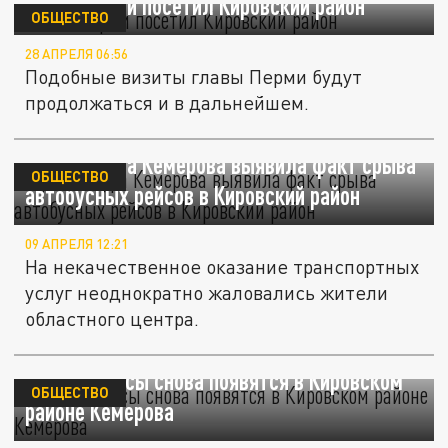
Глава Перми посетил Кировский район
ОБЩЕСТВО
28 АПРЕЛЯ 06:56
Подобные визиты главы Перми будут
продолжаться и в дальнейшем.
Прокуратура Кемерова выявила факт срыва
ОБЩЕСТВО
автобусных рейсов в Кировский район
09 АПРЕЛЯ 12:21
На некачественное оказание транспортных
услуг неоднократно жаловались жители
областного центра.
Уличные часы снова появятся в Кировском
ОБЩЕСТВО
районе Кемерова