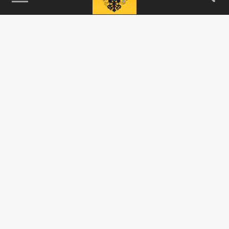
115093, г. Москва, переулок Партийный,
д.1, к.57, стр.3, эт.1, пом.I, ком.45