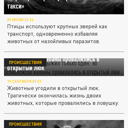
такси»
09 ИЮНЯ 23:24
Птицы используют крупных зверей как
транспорт, одновременно избавляя
животных от назойливых паразитов.
Достали троих, выжил только один: во
Всеволожске кабаны провалились в
ПРОИСШЕСТВИЯ
открытый люк
19 СЕНТЯБРЯ 07:01
Животные угодили в открытый люк.
Трагически окончилась жизнь двоих
животных, которые провалились в ловушку.
ПРОИСШЕСТВИЯ