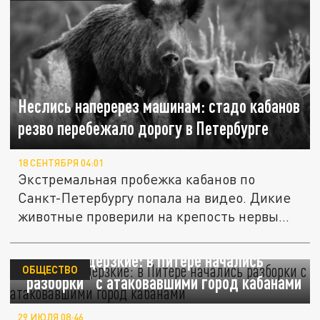
Неслись наперерез машинам: стадо кабанов
резво перебежало дорогу в Петербурге
18 СЕНТЯБРЯ 04:01
Экстремальная пробежка кабанов по
Санкт-Петербургу попала на видео. Дикие
животные проверили на крепость нервы...
Опасные и дерзкие: в Питере начались
ОБЩЕСТВО
"разборки" с атаковавшими город кабанами
29 ИЮЛЯ 08:46