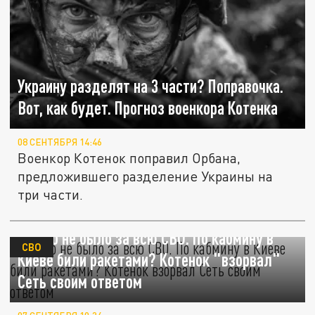
Украину разделят на 3 части? Поправочка.
Вот, как будет. Прогноз военкора Котенка
08 СЕНТЯБРЯ 14:46
Военкор Котенок поправил Орбана,
предложившего разделение Украины на
три части.
Такого не было за всю СВО. По кабмину в
СВО
Киеве били ракетами? Котенок "взорвал"
Сеть своим ответом