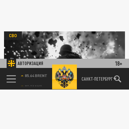
СВО
18+
АВТОРИЗАЦИЯ
Плохие новости для ВСУ. Русские бойцы
85.64 BRENT
САНКТ-ПЕТЕРБУРГ
закрепились в городской черте
Красноармейска в ДНР
25 ИЮЛЯ 09:40
Вооружённые силы России с окраин
Красноармейска переместились вглубь и
закрепились в центре города. Противник...