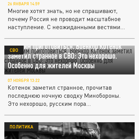
26 ЯНВАРЯ 14:59
Многие хотят знать, но не спрашивают,
почему Россия не проводит масштабное
наступление. С неожиданными вестями...
Русским приготовиться. Военкор Котенок
СВО
заметил странное в СВО: Это нехорошо.
Особенно для жителей Москвы
07 НОЯБРЯ 13:22
Котенок заметил странное, прочитав
последнюю ночную сводку Минобороны.
Это нехорошо, русским пора...
ПОЛИТИКА