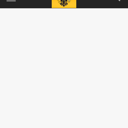
115093, г. Москва, переулок Партийный,
д.1, к.57, стр.3, эт.1, пом.I, ком.45