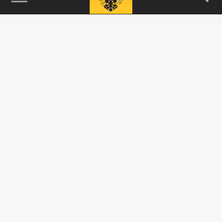
115093, г. Москва, переулок Партийный,
д.1, к.57, стр.3, эт.1, пом.I, ком.45