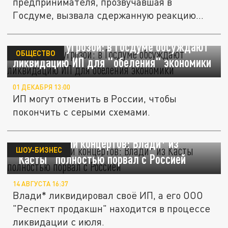
предпринимателя, прозвучавшая в
Госдуме, вызвала сдержанную реакцию...
Бизнес под угрозой: в Госдуме обсуждают
ОБЩЕСТВО
ликвидацию ИП для "обеления" экономики
01 ДЕКАБРЯ 13:00
ИП могут отменить в России, чтобы
покончить с серыми схемами.
Ни бизнеса, ни концертов: Влади* из
ШОУ-БИЗНЕС
"Касты" полностью порвал с Россией
14 АВГУСТА 16:37
Влади* ликвидировал своё ИП, а его ООО
"Респект продакшн" находится в процессе
ликвидации с июля.