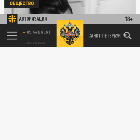
ОБЩЕСТВО
18+
АВТОРИЗАЦИЯ
85.64 BRENT
САНКТ-ПЕТЕРБУРГ
Иван Ургант зарегистрировал ИП в Париже
для производства шоу
18 МАРТА 06:44
Телеведущий объявил о подготовке нового
шоу под названием «Живой Ургант».
ОБЩЕСТВО