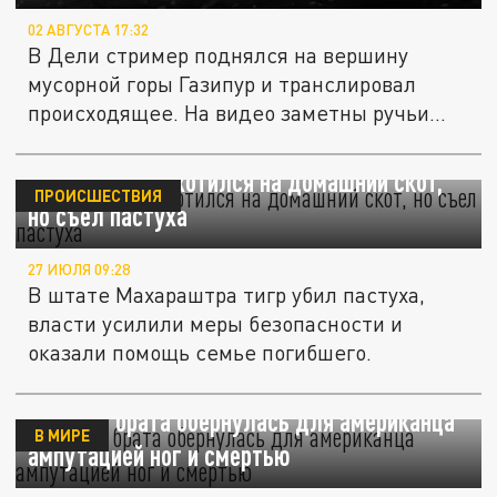
02 АВГУСТА 17:32
В Дели стример поднялся на вершину
мусорной горы Газипур и транслировал
происходящее. На видео заметны ручьи...
В Индии тигр охотился на домашний скот,
ПРОИСШЕСТВИЯ
но съел пастуха
27 ИЮЛЯ 09:28
В штате Махараштра тигр убил пастуха,
власти усилили меры безопасности и
оказали помощь семье погибшего.
Свадьба брата обернулась для американца
В МИРЕ
ампутацией ног и смертью