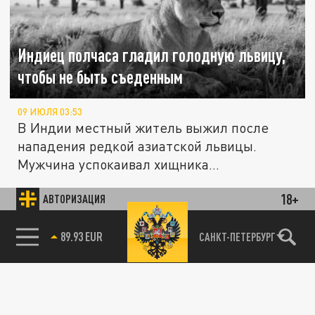
Индиец полчаса гладил голодную львицу,
чтобы не быть съеденным
09 ИЮЛЯ 03:53
В Индии местный житель выжил после
нападения редкой азиатской львицы.
Мужчина успокаивал хищника
поглаживанием...
18+
АВТОРИЗАЦИЯ
Британка десять лет прожила с 38
ОБЩЕСТВО
паразитами в мозге после поездки в Индию
85.64 BRENT
САНКТ-ПЕТЕРБУРГ
04 ИЮЛЯ 14:56
Редкий диагноз перевернул её жизнь. 38
личинок паразита, попавших в её мозг во