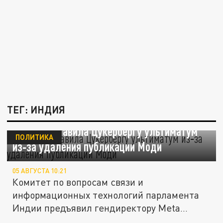
ТЕГ: ИНДИЯ
Индия поставила Цукербергу ультиматум
ПОЛИТИКА
из‑за удаления публикации Моди
05 АВГУСТА 10:21
Комитет по вопросам связи и
информационных технологий парламента
Индии предъявил гендиректору Meta
(признана...