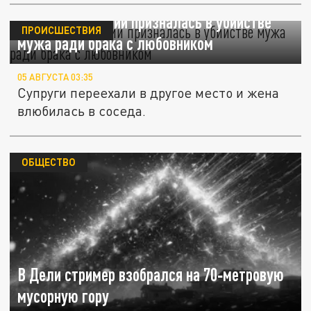
Женщина в Индии призналась в убийстве
ПРОИСШЕСТВИЯ
мужа ради брака с любовником
05 АВГУСТА 03:35
Супруги переехали в другое место и жена
влюбилась в соседа.
ОБЩЕСТВО
В Дели стример взобрался на 70‑метровую
мусорную гору