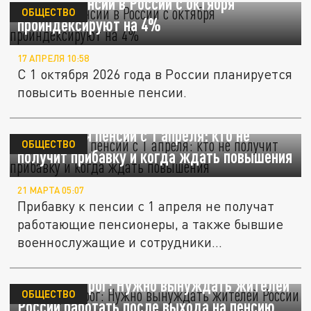
Военные пенсии в России с октября
ОБЩЕСТВО
проиндексируют на 4%
17 АПРЕЛЯ 10:58
С 1 октября 2026 года в России планируется
повысить военные пенсии.
Индексация пенсий с 1 апреля: кто не
ОБЩЕСТВО
получит прибавку и когда ждать повышения
21 МАРТА 05:07
Прибавку к пенсии с 1 апреля не получат
работающие пенсионеры, а также бывшие
военнослужащие и сотрудники...
Сенатор Мурог: Нужно вынуждать жителей
ОБЩЕСТВО
России работать после выхода на пенсию