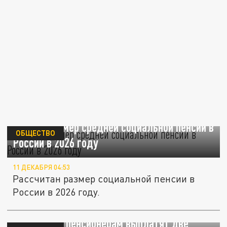
Назван размер средней социальной пенсии в
ОБЩЕСТВО
России в 2026 году
11 ДЕКАБРЯ 04:53
Рассчитан размер социальной пенсии в
России в 2026 году.
Некоторым пенсионерам выплатят две