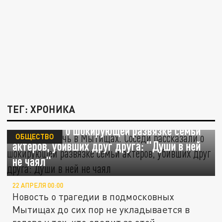
ТЕГ: ХРОНИКА
Кровавая ночь в Мытищах. Соседи
рассказали о шокирующей развязке семьи
ОБЩЕСТВО
актёров, убивших друг друга: "Души в ней
не чаял"
22 АПРЕЛЯ 00:00
Новость о трагедии в подмосковных
Мытищах до сих пор не укладывается в