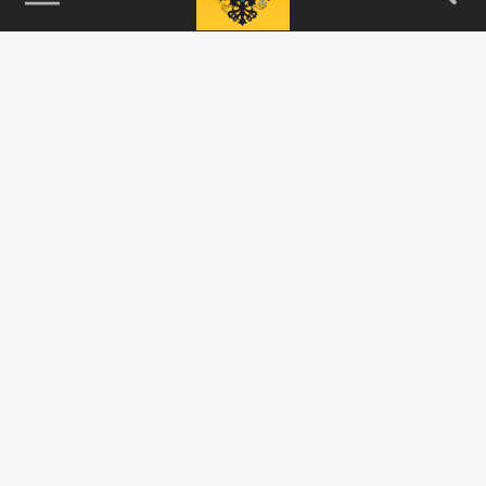
115093, г. Москва, переулок Партийный,
д.1, к.57, стр.3, эт.1, пом.I, ком.45