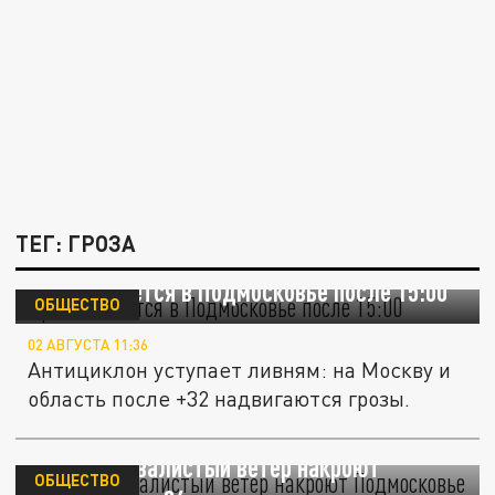
ТЕГ: ГРОЗА
Гроза начнётся в Подмосковье после 15:00
ОБЩЕСТВО
02 АВГУСТА 11:36
Антициклон уступает ливням: на Москву и
область после +32 надвигаются грозы.
Грозы и шквалистый ветер накроют
ОБЩЕСТВО