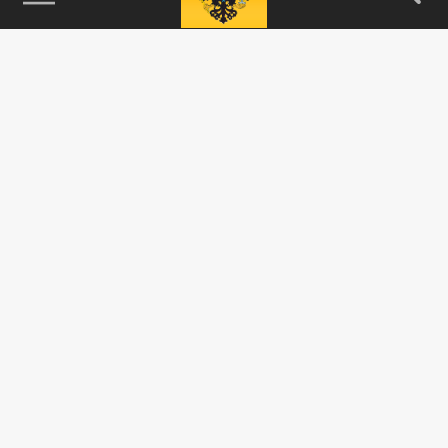
115093, г. Москва, переулок Партийный,
д.1, к.57, стр.3, эт.1, пом.I, ком.45