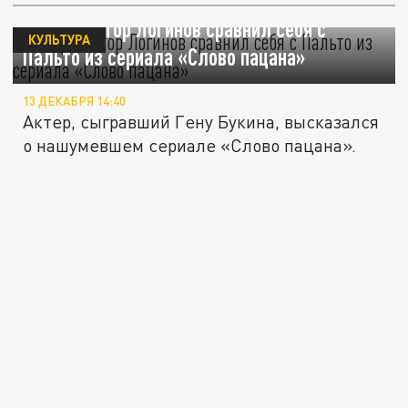
Актер Виктор Логинов сравнил себя с
КУЛЬТУРА
Пальто из сериала «Слово пацана»
13 ДЕКАБРЯ 14:40
Актер, сыгравший Гену Букина, высказался
о нашумевшем сериале «Слово пацана».