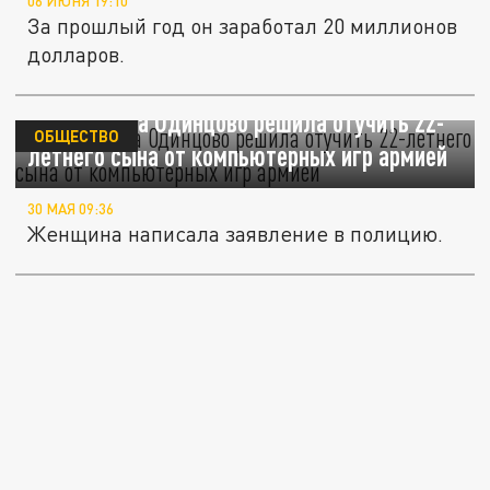
06 ИЮНЯ 19:10
За прошлый год он заработал 20 миллионов
долларов.
Жительница Одинцово решила отучить 22-
ОБЩЕСТВО
летнего сына от компьютерных игр армией
30 МАЯ 09:36
Женщина написала заявление в полицию.