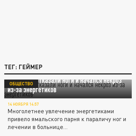
ТЕГ: ГЕЙМЕР
У геймера отказали ноги и начался некроз
ОБЩЕСТВО
из-за энергетиков
14 НОЯБРЯ 14:57
Многолетнее увлечение энергетиками
привело ямальского парня к параличу ног и
лечении в больнице...