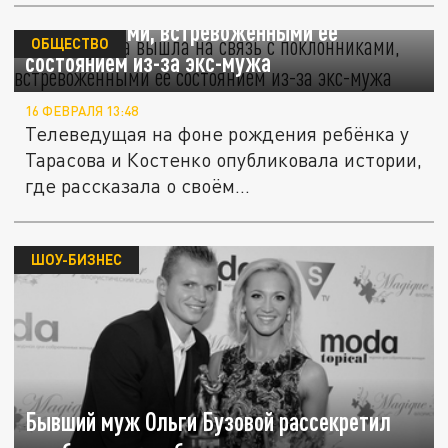
Ольга Бузова вышла на связь с
поклонниками, встревоженными её
ОБЩЕСТВО
состоянием из-за экс-мужа
16 ФЕВРАЛЯ 13:48
Телеведущая на фоне рождения ребёнка у
Тарасова и Костенко опубликовала истории,
где рассказала о своём...
ШОУ-БИЗНЕС
Бывший муж Ольги Бузовой рассекретил