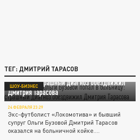
ТЕГ: ДМИТРИЙ ТАРАСОВ
Бывший муж Ольги Бузовой попал в
больницу: страшный диагноз обездвижил
ШОУ-БИЗНЕС
Дмитрия Тарасова
24 ФЕВРАЛЯ 23:29
Экс-футболист «Локомотива» и бывший
супруг Ольги Бузовой Дмитрий Тарасов
оказался на больничной койке....