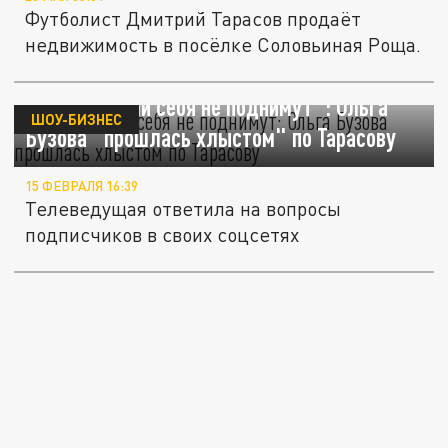
Футболист Дмитрий Тарасов продаёт
недвижимость в посёлке Соловьиная Роща.
"Охваты сами себя не поднимут": Ольга
ШОУ-БИЗНЕС
Бузова "прошлась хлыстом" по Тарасову
15 ФЕВРАЛЯ 16:39
Телеведущая ответила на вопросы
подписчиков в своих соцсетях