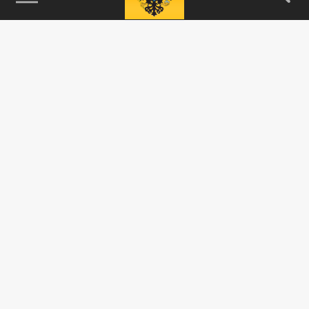
115093, г. Москва, переулок Партийный,
д.1, к.57, стр.3, эт.1, пом.I, ком.45