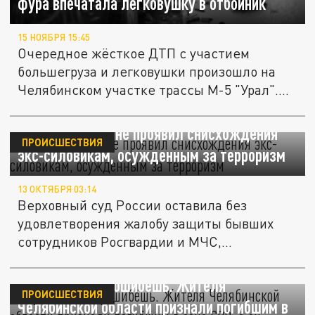
фура впечатала легковушку в отбойник
15 НОЯБРЯ 15:45
Очередное жёсткое ДТП с участием
большегруза и легковушки произошло на
Челябинском участке трассы М-5 "Урал"....
Верховный суд не проявил снисхождения
ПРОИСШЕСТВИЯ
экс-силовикам, осужденным за терроризм
13 ОКТЯБРЯ 03:14
Верховный суд России оставила без
удовлетворения жалобу защиты бывших
сотрудников Росгвардии и МЧС,
признанных...
Эту стену не прошибёшь. Жителя
ПРОИСШЕСТВИЯ
Челябинской области признали погибшим в