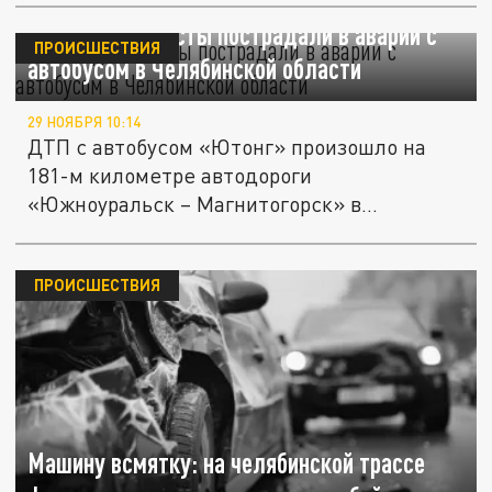
Юные футболисты пострадали в аварии с
ПРОИСШЕСТВИЯ
автобусом в Челябинской области
29 НОЯБРЯ 10:14
ДТП с автобусом «Ютонг» произошло на
181-м километре автодороги
«Южноуральск – Магнитогорск» в
Агаповском...
ПРОИСШЕСТВИЯ
Машину всмятку: на челябинской трассе