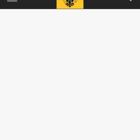
115093, г. Москва, переулок Партийный,
д.1, к.57, стр.3, эт.1, пом.I, ком.45