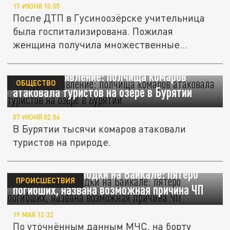
17 ИЮНЯ 10:55
После ДТП в Гусиноозёрске учительница
была госпитализирована. Пожилая
женщина получила множественные
переломы...
Природное явление: полчища комаров
ОБЩЕСТВО
атаковала туристов на озере в Бурятии
07 ИЮНЯ 02:56
В Бурятии тысячи комаров атаковали
туристов на природе.
Крушение аэролодки на Байкале: пятеро
ПРОИСШЕСТВИЯ
погибших, названа возможная причина ЧП
19 МАЯ 12:32
По уточнённым данным МЧС, на борту