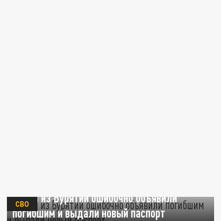
Бойца из Бурятии ошибочно объявили
СВО
погибшим и выдали новый паспорт