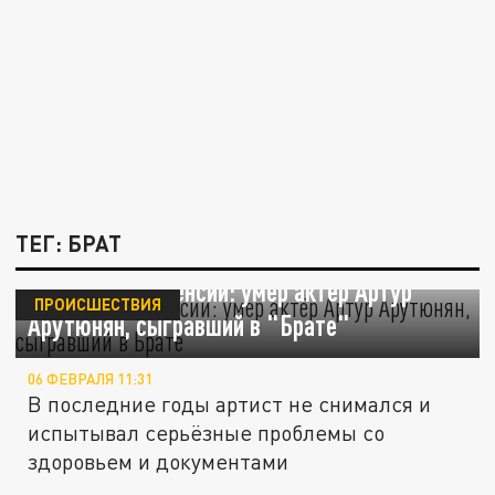
ТЕГ: БРАТ
Не дожил до пенсии: умер актёр Артур
ПРОИСШЕСТВИЯ
Арутюнян, сыгравший в "Брате"
06 ФЕВРАЛЯ 11:31
В последние годы артист не снимался и
испытывал серьёзные проблемы со
здоровьем и документами