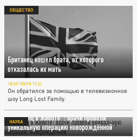
ОБЩЕСТВО
Британец нашел брата, от которого
отказалась их мать
18 ОКТЯБРЯ 17:21
Он обратился за помощью в телевизионное
шоу Long Lost Family.
"Близнец в животе": врачи провели
НАУКА
уникальную операцию новорождённой