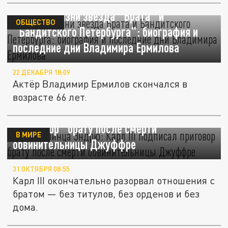
Ушёл из жизни звезда "Брата" и
ОБЩЕСТВО
"Бандитского Петербурга": биография и
последние дни Владимира Ермилова
22 ДЕКАБРЯ 18:09
Актёр Владимир Ермилов скончался в
возрасте 66 лет.
Конец принца Эндрю: Карл III подписал
"приговор" брату после смерти
В МИРЕ
обвинительницы Джуффре
31 ОКТЯБРЯ 08:55
Карл III окончательно разорвал отношения с
братом — без титулов, без орденов и без
дома.