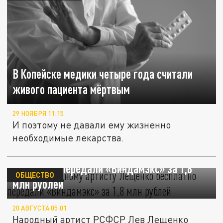
В Копейске медики четыре года считали
живого пациента мёртвым
29 НОЯБРЯ 11:15
И поэтому не давали ему жизненно
необходимые лекарства.
Mash: народному артисту Лещенко
бесплатно передали «Виндамэкс» за 1,8
ОБЩЕСТВО
млн рублей
20 АВГУСТА 05:01
Народный артист РСФСР Лев Лещенко