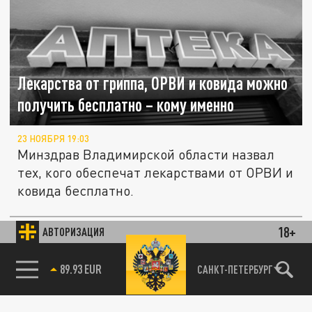
Лекарства от гриппа, ОРВИ и ковида можно
получить бесплатно – кому именно
23 НОЯБРЯ 19:03
Минздрав Владимирской области назвал
тех, кого обеспечат лекарствами от ОРВИ и
ковида бесплатно.
18+
Льготникам разрешат выбирать между
АВТОРИЗАЦИЯ
ОБЩЕСТВО
бесплатными лекарствами и деньгами
85.64 BRENT
САНКТ-ПЕТЕРБУРГ
26 СЕНТЯБРЯ 18:06
С 1 октября граждане страны получат право