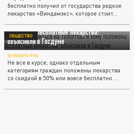
бесплатно получил от государства редкое
лекарство «Виндамэкс», которое стоит...
Как не разориться на таблетках и кому
положены бесплатные лекарства:
ОБЩЕСТВО
объяснили в Госдуме
30 ЯНВАРЯ 19:02
Не все в курсе, однако отдельным
категориям граждан положены лекарства
со скидкой в 50% или вовсе бесплатно....