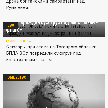
дрона британскими самолетами над
Румынией.
Слюсарь: при ракетной атаке на Таганрог
был поврежден сухогруз под иностранным
СВО
флагом
04 АПРЕЛЯ 07:54
Слюсарь: при атаке на Таганрога обломки
БПЛА ВСУ повредили сухогруз под
иностранным флагом.
ОБЩЕСТВО