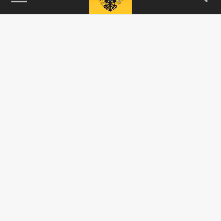
115093, г. Москва, переулок Партийный,
д.1, к.57, стр.3, эт.1, пом.I, ком.45