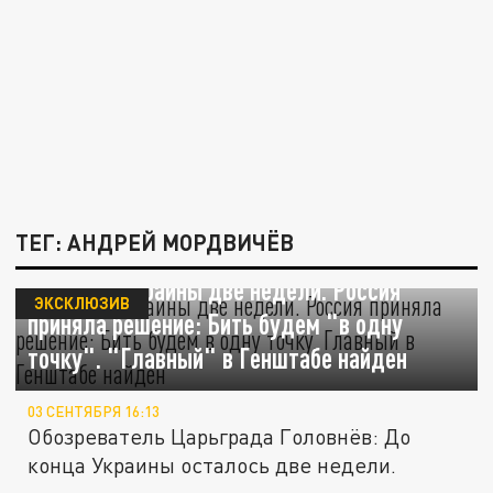
ТЕГ: АНДРЕЙ МОРДВИЧЁВ
До конца Украины две недели. Россия
ЭКСКЛЮЗИВ
приняла решение: Бить будем "в одну
точку". "Главный" в Генштабе найден
03 СЕНТЯБРЯ 16:13
Обозреватель Царьграда Головнёв: До
конца Украины осталось две недели.