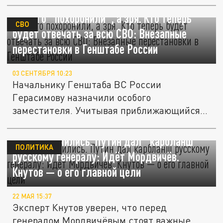
ВСУ его "похоронили", а зря. Кто теперь
СВО
будет отвечать за всю СВО: Внезапные
перестановки в Генштабе России
03 СЕНТЯБРЯ 10:23
Начальнику Генштаба ВС России
Герасимову назначили особого
заместителя. Учитывая приближающийся
штурм...
Шутки кончились. Путин дал "карбланш"
ПОЛИТИКА
русскому генералу: Идёт Мордвичёв.
Кнутов — о его главной цели
22 МАЯ 15:37
Эксперт Кнутов уверен, что перед
генералом Мордвичёвым стоят важные