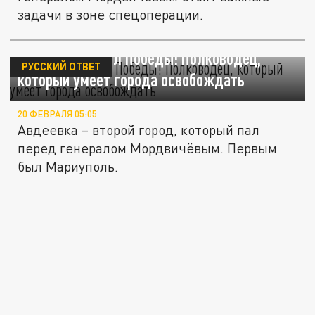
задачи в зоне спецоперации.
Русский генерал Победы! Полководец,
РУССКИЙ ОТВЕТ
который умеет города освобождать
20 ФЕВРАЛЯ 05:05
Авдеевка – второй город, который пал
перед генералом Мордвичёвым. Первым
был Мариуполь.