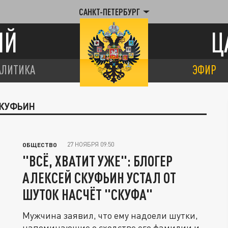
САНКТ-ПЕТЕРБУРГ
ИЙ
Ц
АЛИТИКА
ЭФИР
СКУФЬИН
27 НОЯБРЯ 09:50
ОБЩЕСТВО
"ВСЁ, ХВАТИТ УЖЕ": БЛОГЕР
АЛЕКСЕЙ СКУФЬИН УСТАЛ ОТ
ШУТОК НАСЧЁТ "СКУФА"
Мужчина заявил, что ему надоели шутки,
напоминающие о сходстве его фамилии и