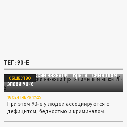
ТЕГ: 90-Е
Жители России назвали "Брата" символом
ОБЩЕСТВО
эпохи 90-х
18 СЕНТЯБРЯ 17:25
При этом 90-е у людей ассоциируются с
дефицитом, бедностью и криминалом.