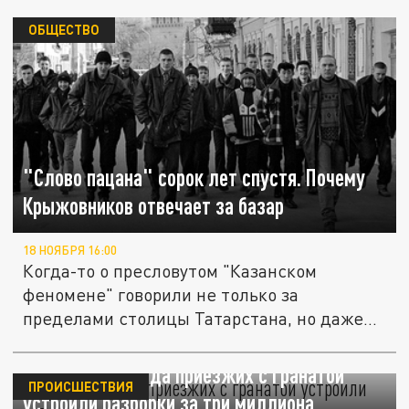
ОБЩЕСТВО
"Слово пацана" сорок лет спустя. Почему
Крыжовников отвечает за базар
18 НОЯБРЯ 16:00
Когда-то о пресловутом "Казанском
феномене" говорили не только за
пределами столицы Татарстана, но даже
СССР....
"Морган" и банда приезжих с гранатой
ПРОИСШЕСТВИЯ
устроили разборки за три миллиона