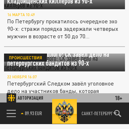
кладбищенских киллеров из 90-х
16 МАРТА 10:49
По Петербургу прокатилось очередное эхо
90-х: стражи порядка задержали четверых
мужчин в возрасте от 50 до 70...
Пережитки прошлого: СК завёл дело на
ПРОИСШЕСТВИЯ
петербургских бандитов из 90-х
22 НОЯБРЯ 16:07
Петербургский Следком завёл уголовное
дело на участников банды, которая
18+
орудовала в Петербурге с 1993 по 2021...
АВТОРИЗАЦИЯ
Ельцин Центр должен стать пивным
85.64 BRENT
САНКТ-ПЕТЕРБУРГ
рестораном. Никакой политики, только
ЭКСКЛЮЗИВ
алкоголь