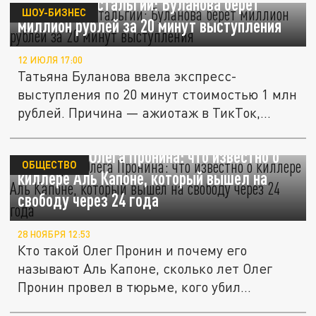
Бизнес на ностальгии: Буланова берет
ШОУ-БИЗНЕС
миллион рублей за 20 минут выступления
12 ИЮЛЯ 17:00
Татьяна Буланова ввела экспресс-
выступления по 20 минут стоимостью 1 млн
рублей. Причина — ажиотаж в ТикТок,...
Биография Олега Пронина: что известно о
ОБЩЕСТВО
киллере Аль Капоне, который вышел на
свободу через 24 года
28 НОЯБРЯ 12:53
Кто такой Олег Пронин и почему его
называют Аль Капоне, сколько лет Олег
Пронин провел в тюрьме, кого убил...