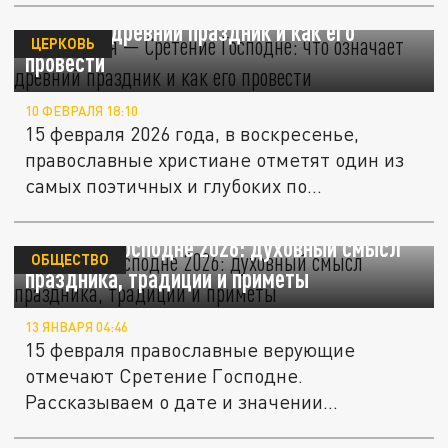
15 февраля — Сретение Господне: что
означает древний праздник и как его
ЦЕРКОВЬ
провести
10 ФЕВРАЛЯ 18:10
15 февраля 2026 года, в воскресенье,
православные христиане отметят один из
самых поэтичных и глубоких по...
Сретение Господне 2026: духовный смысл
ОБЩЕСТВО
праздника, традиции и приметы
13 ЯНВАРЯ 04:46
15 февраля православные верующие
отмечают Сретение Господне.
Рассказываем о дате и значении
праздника, его...