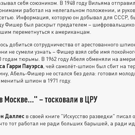
азывал себя союзником. В 1948 году Вильяма отправи
онимами работал на нелегальном положении, и руко
сетью. Информация, которую он добывал для СССР, б
году Фишер был раскрыт предателем – шифровальщик
вшим переметнуться к американцам.
ось добиться сотрудничества от арестованного шпио
ни не сумели узнать – Фишер взял себе имя покойног
0 годам тюрьмы. В 1962 году Абеля обменяли на амер
са Гарри Пауэрса
, чей самолёт-шпион был сбит на т
ну, Абель-Фишер не остался без дела: готовил моло
аменитый шпион в 1971 году.
в Москве…" – тосковали в ЦРУ
н Даллес
в своей книге "Искусство разведки" писал 
 что тот работал не ради больших барышей, а ради ид