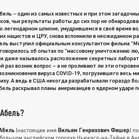
бель – один из самых известных и при этом загадочн
ков, чьи результаты работы до сих пор не обнародов
о легендарном шпионе, умудрившемся в своё время во
их нацистов и ЦРУ, снова вспомнили в неожиданном ра
ель выступил официальным консультантом фильма "Мё
говорилось об опытах по "массовому уничтожению л
и даже называлось расположение секретных лаборат
й раз возник вопрос – а не проливают ли эти открове
 возникновения вируса COVID-19, погрузившего весь м
иху. А ведь в США некогда разрабатывали гораздо бо
бель раскрывал планы американцев о ядерном ударе п
 Абель?
Абель
(настоящее имя
Вильям Генрихович Фишер
) п
ебольшом английском городке Ньюкасл-на-Тайне в Анг