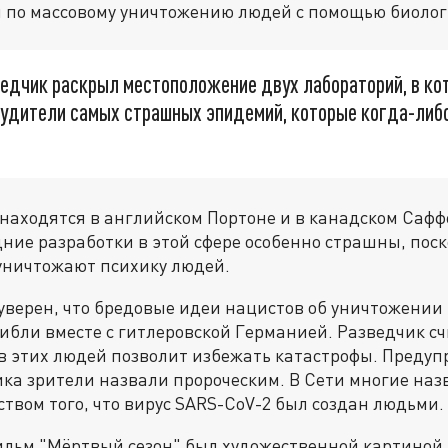
 по массовому уничтожению людей с помощью биолог
ведчик раскрыл местоположение двух лабораторий, в ко
будители самых страшных эпидемий, которые когда-либ
, находятся в английском Портоне и в канадском Сафф
дние разработки в этой сфере особенно страшны, пос
уничтожают психику людей.
уверен, что бредовые идеи нацистов об уничтожени
гибли вместе с гитлеровской Германией. Разведчик сч
в этих людей позволит избежать катастрофы. Преду
ика зрители назвали пророческим. В Сети многие наз
твом того, что вирус SARS-CоV-2 был создан людьми.
льм "Мёртвый сезон" был художественной картиной,