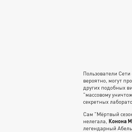
Пользователи Сети 
вероятно, могут пр
других подобных ви
"массовому уничто
секретных лаборат
Сам "Мёртвый сезон
нелегала,
Конона 
легендарный Абель,