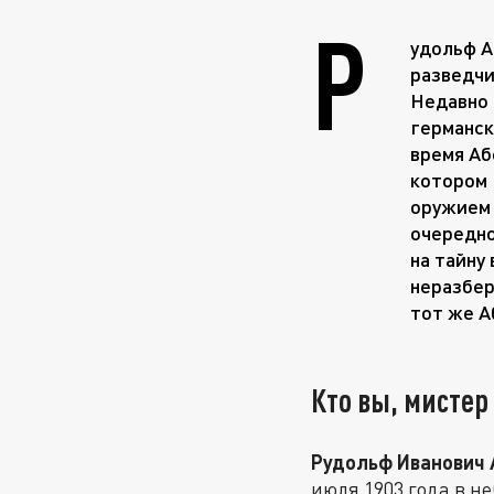
Р
удольф А
разведчи
Недавно 
германск
время Аб
котором 
оружием 
очередно
на тайну
неразбер
тот же А
Кто вы, мистер
Рудольф Иванович 
июля 1903 года в н