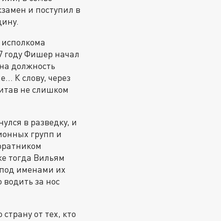
кзамен и поступил в
дину.
 исполкома
7 году Фишер начал
 на должность
… К слову, через
читав не слишком
улся в разведку, и
ионных групп и
соратником
же тогда Вильям
 под именами их
 водить за нос
страну от тех, кто