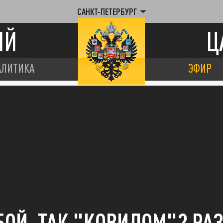
САНКТ-ПЕТЕРБУРГ
ИЙ
Ц
АЛИТИКА
ЭФИР
БОЙ, ТАК "КОВИДОМ"? РА