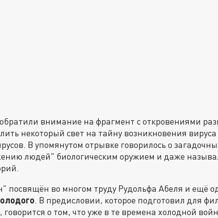
обратили внимание на фрагмент с откровениями раз
олить некоторый свет на тайну возникновения вируса
русов. В упомянутом отрывке говорилось о загадочны
жению людей" биологическим оружием и даже называ
орий.
" посвящён во многом труду Рудольфа Абеля и ещё о
Молодого
. В предисловии, которое подготовил для фи
 говорится о том, что уже в те времена холодной вой