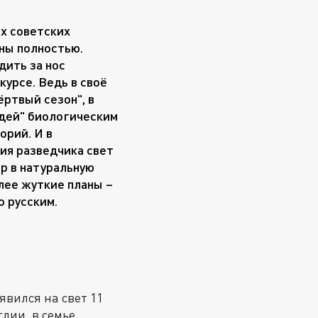
ых советских
аны полностью.
дить за нос
курсе. Ведь в своё
ртвый сезон", в
юдей" биологическим
орий. И в
ния разведчика свет
ир в натуральную
лее жуткие планы –
о русским.
оявился на свет 11
лии, в семье