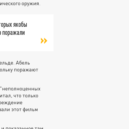
ического оружия.
торых якобы
о поражали
ельде. Абель
кольку поражают
и "неполноценных
итал, что только
преждение
вали этот фильм
 и показанное там