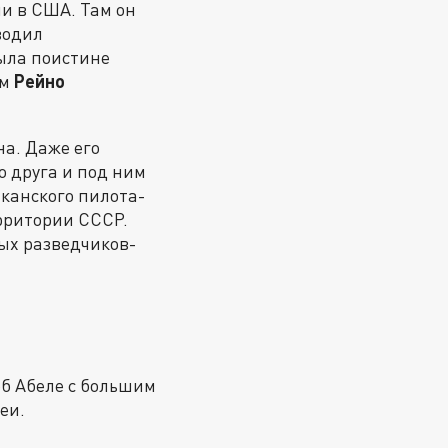
ли в США. Там он
водил
ыла поистине
ом
Рейно
на. Даже его
о друга и под ним
иканского пилота-
ерритории СССР.
дых разведчиков-
об Абеле с большим
еи.