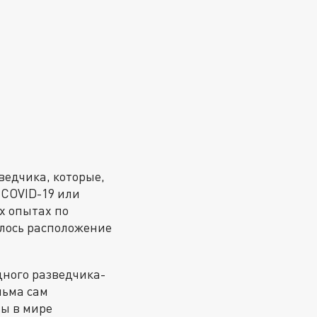
ведчика, которые,
 COVID-19 или
х опытах по
лось расположение
дного разведчика-
льма сам
ны в мире