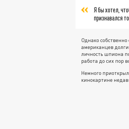
Я бы хотел, чт
признавался то
Однако собственно 
американцев долгие
личность шпиона по
работа до сих пор 
Немного приоткрыли
кинокартине недав