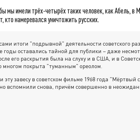
обы мы имели трёх-четырёх таких человек, как Абель, в М
т, кто намеревался уничтожить русских.
сами итоги "подрывной" деятельности советского ра
 годы оставались тайной для публики – даже несмотр
сле его раскрытия была на слуху и в США, и в Советс
во многом покрыта "туманным" ореолом.
 эту завесу в советском фильме 1968 года "Мёртвый с
но вспомнили снова, причём совершенно в неожидан