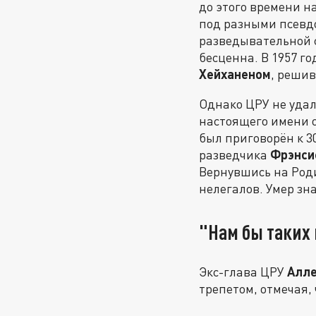
до этого времени н
под разными псевд
разведывательной 
бесценна. В 1957 
Хейханеном
, реши
Однако ЦРУ не удал
настоящего имени о
был приговорён к 3
разведчика
Фрэнси
Вернувшись на Роди
нелегалов. Умер зн
"Нам бы таких 
Экс-глава ЦРУ
Алле
трепетом, отмечая,