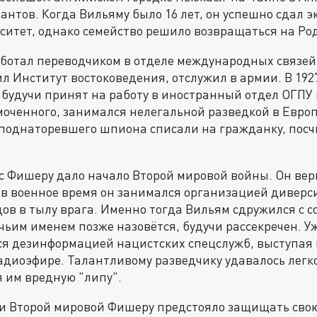
антов. Когда Вильяму было 16 лет, он успешно сдал э
итет, однако семейство решило возвращаться на Ро
аботал переводчиком в отделе международных связей
л Институт востоковедения, отслужил в армии. В 192
: будучи принят на работу в иностранный отдел ОГПУ
ченного, занимался нелегальной разведкой в Европе
 поднаторевшего шпиона списали на гражданку, пос
 Фишеру дало начало Второй мировой войны. Он верн
 в военное время он занимался организацией диверс
ов в тылу врага. Именно тогда Вильям сдружился с 
чьим именем позже назовётся, будучи рассекречен. У
ся дезинформацией нацистских спецслужб, выступая
адиоэфире. Талантливому разведчику удавалось легко
 им вредную "липу".
и Второй мировой Фишеру предстояло защищать свою 