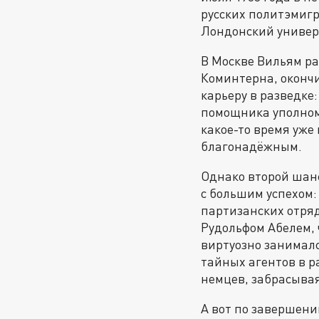
русских политэмигр
Лондонский универс
В Москве Вильям р
Коминтерна, окончи
карьеру в разведке
помощника уполномо
какое-то время уже
благонадёжным.
Однако второй шанс
с большим успехом:
партизанских отряд
Рудольфом Абелем, 
виртуозно занимал
тайных агентов в р
немцев, забрасывая
А вот по завершени