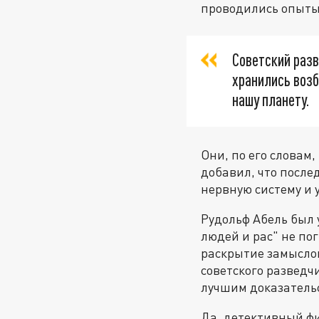
проводились опыты
Советский раз
хранились воз
нашу планету.
Они, по его словам
добавил, что после
нервную систему и 
Рудольф Абель был 
людей и рас" не по
раскрытие замысло
советского разведч
лучшим доказательс
Да, детективный фи