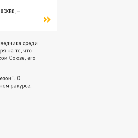
оскве, –
зведчика среди
я на то, что
ком Союзе, его
езон". О
ном ракурсе.