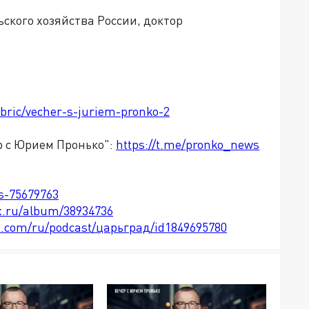
ского хозяйства России, доктор
ubric/vecher-s-juriem-pronko-2
р с Юрием Пронько":
https://t.me/pronko_news
ts-75679763
x.ru/album/38934736
le.com/ru/podcast/царьград/id1849695780