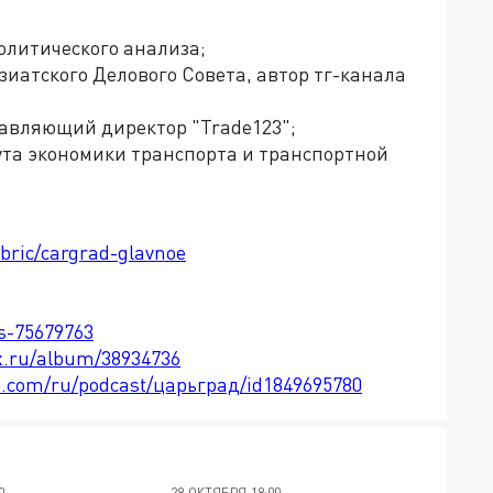
олитического анализа;
зиатского Делового Совета, автор тг-канала
авляющий директор "Trade123";
ута экономики транспорта и транспортной
ubric/cargrad-glavnoe
ts-75679763
x.ru/album/38934736
le.com/ru/podcast/царьград/id1849695780
0
28 ОКТЯБРЯ 18:00