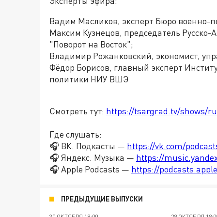
Эксперты эфира:
Вадим Масликов, эксперт Бюро военно-п
Максим Кузнецов, председатель Русско-А
"Поворот на Восток";
Владимир Рожанковский, экономист, упр
Фёдор Борисов, главный эксперт Инстит
политики НИУ ВШЭ
Смотреть тут:
https://tsargrad.tv/shows/r
Где слушать:
🎧 ВК. Подкасты —
https://vk.com/podcas
🎧 Яндекс. Музыка —
https://music.yande
🎧 Apple Podcasts —
https://podcasts.app
ПРЕДЫДУЩИЕ ВЫПУСКИ
30 ОКТЯБРЯ 18:00
29 ОКТЯБРЯ 18:0