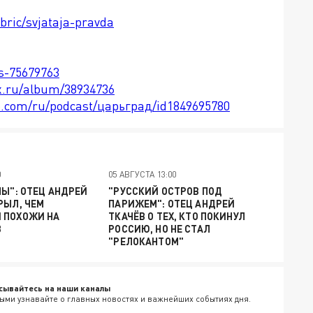
bric/svjataja-pravda
ts-75679763
x.ru/album/38934736
le.com/ru/podcast/царьград/id1849695780
0
05 АВГУСТА 13:00
МЫ": ОТЕЦ АНДРЕЙ
"РУССКИЙ ОСТРОВ ПОД
РЫЛ, ЧЕМ
ПАРИЖЕМ": ОТЕЦ АНДРЕЙ
 ПОХОЖИ НА
ТКАЧЁВ О ТЕХ, КТО ПОКИНУЛ
В
РОССИЮ, НО НЕ СТАЛ
"РЕЛОКАНТОМ"
сывайтесь на наши каналы
ыми узнавайте о главных новостях и важнейших событиях дня.