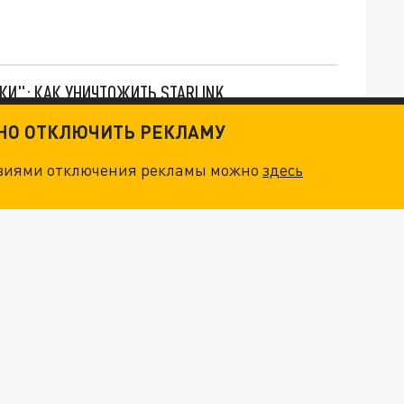
ТКИ": КАК УНИЧТОЖИТЬ STARLINK
ТНО ОТКЛЮЧИТЬ РЕКЛАМУ
. НО БЕДЫ ДЛЯ МАЛЫШЕЙ НЕ ЗАКОНЧИЛИСЬ
овиями отключения рекламы можно
здесь
"ОЧЕНЬ ПЛОХИЕ НОВОСТИ": БОЛЬШАЯ ОШИБКА PALANTIR В РОССИИ. СТРАНЫ НАТО ВПЕРВЫЕ ЗА СВО ОСТАНОВИЛИ ПОСТАВКИ ОРУЖИЯ. ВСУ ТЕРЯЮТ ПРИГРАНИЧЬЕ?
ТРИ ГЛАВНЫХ ИНСАЙДА ОБ СВО. ОТМЕНА МОБИЛИЗАЦИИ И ВОЗВРАЩЕНИЕ "ГЕНЕРАЛА АРМАГЕДДОНА"? ОТЛИЧНЫЕ НОВОСТИ, КОТОРЫЕ ЖДАЛИ ВСЕ