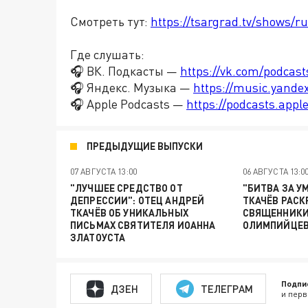
Смотреть тут:
https://tsargrad.tv/shows/ru
Где слушать:
🎧 ВК. Подкасты —
https://vk.com/podcas
🎧 Яндекс. Музыка —
https://music.yande
🎧 Apple Podcasts —
https://podcasts.app
ПРЕДЫДУЩИЕ ВЫПУСКИ
07 АВГУСТА 13:00
06 АВГУСТА 13:0
"ЛУЧШЕЕ СРЕДСТВО ОТ
"БИТВА ЗА У
ДЕПРЕССИИ": ОТЕЦ АНДРЕЙ
ТКАЧЁВ РАСК
ТКАЧЁВ ОБ УНИКАЛЬНЫХ
СВЯЩЕННИКИ
ПИСЬМАХ СВЯТИТЕЛЯ ИОАННА
ОЛИМПИЙЦЕ
ЗЛАТОУСТА
Подпи
ДЗЕН
ТЕЛЕГРАМ
и перв