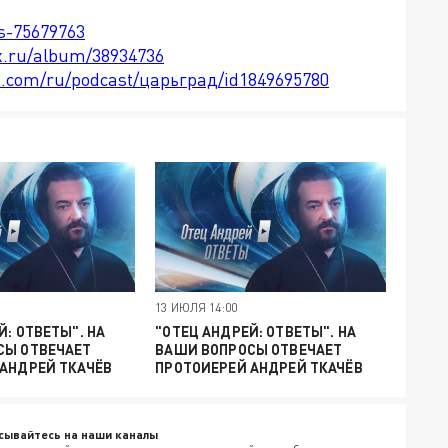
ts-75679763
x.ru/album/38934736
le.com/ru/podcast/царьград/id1849695780
13 ИЮЛЯ 14:00
Й: ОТВЕТЫ". НА
"ОТЕЦ АНДРЕЙ: ОТВЕТЫ". НА
СЫ ОТВЕЧАЕТ
ВАШИ ВОПРОСЫ ОТВЕЧАЕТ
АНДРЕЙ ТКАЧЁВ
ПРОТОИЕРЕЙ АНДРЕЙ ТКАЧЁВ
сывайтесь на наши каналы