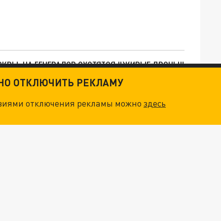
ОСКВЫ: НА ГЕНЕРАЛОВ ОХОТЯТСЯ "ЖИВЫЕ ДРОНЫ"
ТНО ОТКЛЮЧИТЬ РЕКЛАМУ
. НО БЕДЫ ДЛЯ МАЛЫШЕЙ НЕ ЗАКОНЧИЛИСЬ
овиями отключения рекламы можно
здесь
О ИРАНСКОМУ СУДНУ НА КАСПИИ РАСКРЫТА
СЛЕДЫ ВЕДУТ В ЦЕНТРОБАНК… В ДЕЛЕ О ХИЩЕНИЯХ НА МИЛЛИАРДЫ – НОВЫЙ ПЕРСОНАЖ. И ОН УЖЕ В БЕГАХ