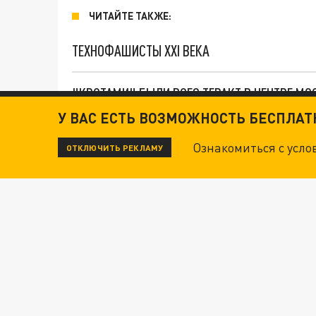
ЧИТАЙТЕ ТАКЖЕ:
ТЕХНОФАШИСТЫ XXI ВЕКА
"КРОТАМИ" БЫЛИ ВСЕ? ТЕРАКТ В ЦЕНТРЕ М
У ВАС ЕСТЬ ВОЗМОЖНОСТЬ БЕСПЛА
ДАНЯ С ДАШЕЙ СПАСЛИСЬ ОТ БОЕВИКОВ ВСУ
Ознакомиться с усл
ОТКЛЮЧИТЬ РЕКЛАМУ
ВОТ ЭТО ТРИЛЛЕР! ТАЙНА УДАРА УКРАИНЫ П
Новости СМИ2