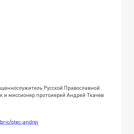
вященнослужитель Русской Православной
к и миссионер протоиерей Андрей Ткачёв
bric/otec-andrej