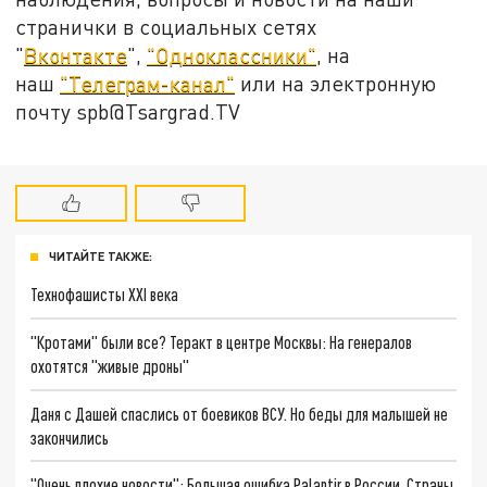
странички в социальных сетях
"
Вконтакте
",
"Одноклассники"
, на
наш
"Телеграм-канал"
или на электронную
почту spb@Tsargrad.TV
ЧИТАЙТЕ ТАКЖЕ:
Технофашисты XXI века
"Кротами" были все? Теракт в центре Москвы: На генералов
охотятся "живые дроны"
Даня с Дашей спаслись от боевиков ВСУ. Но беды для малышей не
закончились
"Очень плохие новости": Большая ошибка Palantir в России. Страны