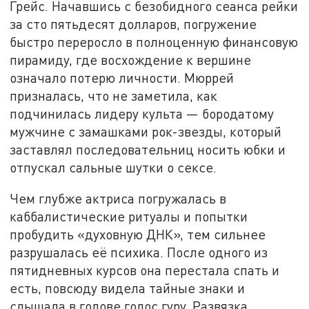
Грейс. Начавшись с безобидного сеанса рейки
за сто пятьдесят долларов, погружение
быстро переросло в полноценную финансовую
пирамиду, где восхождение к вершине
означало потерю личности. Мюррей
призналась, что не заметила, как
подчинилась лидеру культа — бородатому
мужчине с замашками рок-звезды, который
заставлял последовательниц носить юбки и
отпускал сальные шутки о сексе.
Чем глубже актриса погружалась в
каббалистические ритуалы и попытки
пробудить «духовную ДНК», тем сильнее
разрушалась её психика. После одного из
пятидневных курсов она перестала спать и
есть, повсюду видела тайные знаки и
слышала в голове голос гуру. Развязка