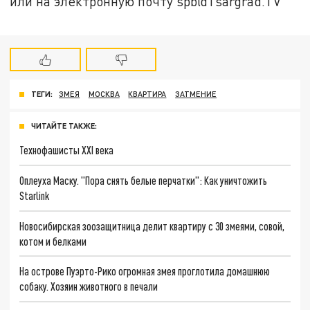
или на электронную почту spb@Tsargrad.TV
ТЕГИ:
ЗМЕЯ
МОСКВА
КВАРТИРА
ЗАТМЕНИЕ
ЧИТАЙТЕ ТАКЖЕ:
Технофашисты XXI века
Оплеуха Маску. "Пора снять белые перчатки": Как уничтожить
Starlink
Новосибирская зоозащитница делит квартиру с 30 змеями, совой,
котом и белками
На острове Пуэрто-Рико огромная змея проглотила домашнюю
собаку. Хозяин животного в печали