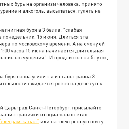
тных бурь на организм человека, принято
урение и алкоголь, высыпаться, гулять на
 магнитная буря в 3 балла, "слабая
в понедельник, 15 июня. Длиться эта
ечера по московскому времени. А на смену ей
21:00 часов 15 июня начинается длительная
льшие возмущения". И продлится она 5 суток,
ера буря снова усилится и станет равна 3
ительности ожидается ровно на двое суток.
ей Царьград Санкт-Петербург, присылайте
 наши странички в социальных сетях
Телеграм-канал"
или на электронную почту