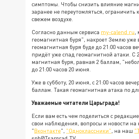
симптомы. Чтобы снизить влияние магни
заранее не переутомляться, ограничить к
свежем воздухе.
Согласно данным сервиса
my-calend.ru
,
геомагнитная буря", накроет Землю уже 
геомагнитная буря буде до 21:00 часов в
придёт уже спад геомагнитной атаки. С 
магнитная буря, равная 2 баллам, "небо
до 21:00 часов 20 июня.
Уже в субботу, 20 июня, с 21:00 часов веч
баллам. Такая геомагнитная атака по дл
Уважаемые читатели Царьграда!
Если вам есть чем поделиться с редакци
свои наблюдения, вопросы и новости на
"
Вконтакте
",
"Одноклассники"
, на наш
"
spb@Tsargrad.TV