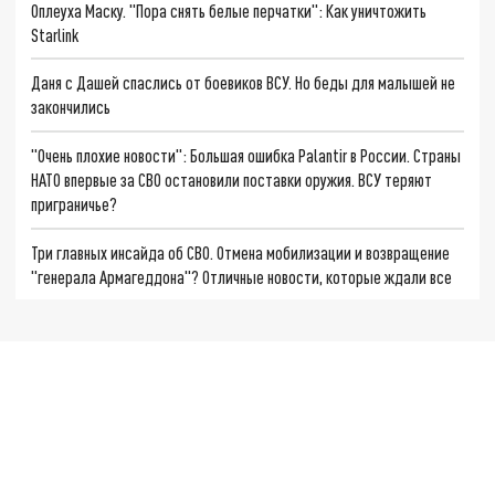
Оплеуха Маску. "Пора снять белые перчатки": Как уничтожить
Starlink
Даня с Дашей спаслись от боевиков ВСУ. Но беды для малышей не
закончились
"Очень плохие новости": Большая ошибка Palantir в России. Страны
НАТО впервые за СВО остановили поставки оружия. ВСУ теряют
приграничье?
Три главных инсайда об СВО. Отмена мобилизации и возвращение
"генерала Армагеддона"? Отличные новости, которые ждали все