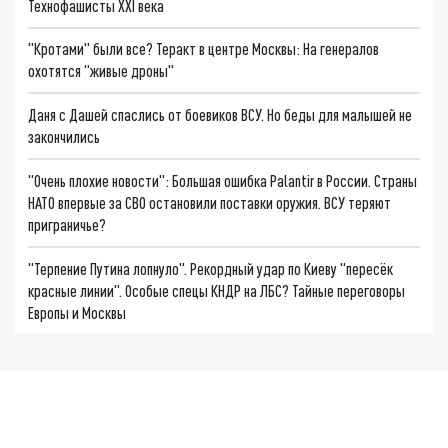
Технофашисты XXI века
"Кротами" были все? Теракт в центре Москвы: На генералов
охотятся "живые дроны"
Даня с Дашей спаслись от боевиков ВСУ. Но беды для малышей не
закончились
"Очень плохие новости": Большая ошибка Palantir в России. Страны
НАТО впервые за СВО остановили поставки оружия. ВСУ теряют
приграничье?
"Терпение Путина лопнуло". Рекордный удар по Киеву "пересёк
красные линии". Особые спецы КНДР на ЛБС? Тайные переговоры
Европы и Москвы