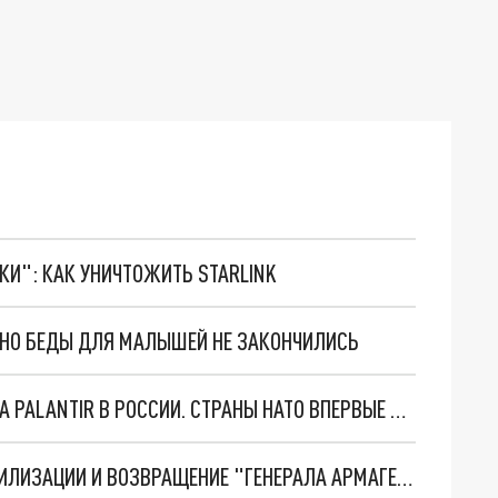
ТКИ": КАК УНИЧТОЖИТЬ STARLINK
. НО БЕДЫ ДЛЯ МАЛЫШЕЙ НЕ ЗАКОНЧИЛИСЬ
"ОЧЕНЬ ПЛОХИЕ НОВОСТИ": БОЛЬШАЯ ОШИБКА PALANTIR В РОССИИ. СТРАНЫ НАТО ВПЕРВЫЕ ЗА СВО ОСТАНОВИЛИ ПОСТАВКИ ОРУЖИЯ. ВСУ ТЕРЯЮТ ПРИГРАНИЧЬЕ?
ТРИ ГЛАВНЫХ ИНСАЙДА ОБ СВО. ОТМЕНА МОБИЛИЗАЦИИ И ВОЗВРАЩЕНИЕ "ГЕНЕРАЛА АРМАГЕДДОНА"? ОТЛИЧНЫЕ НОВОСТИ, КОТОРЫЕ ЖДАЛИ ВСЕ