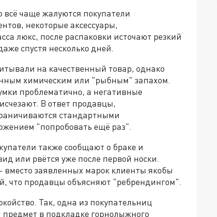
о всё чаще жалуются покупатели
ентов, некоторые аксессуары,
сса люкс, после распаковки источают резкий
даже спустя несколько дней.
читывали на качественный товар, однако
енным химическим или "рыбным" запахом.
сумки проблематично, а негативные
исчезают. В ответ продавцы,
граничиваются стандартными
ожением "попробовать ещё раз".
купатели также сообщают о браке и
ид или рвётся уже после первой носки.
— вместо заявленных марок клиенты якобы
й, что продавцы объясняют "ребрендингом".
койство. Так, одна из покупательниц
й предмет в подкладке горнолыжного