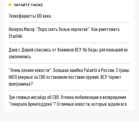
ЧИТАЙТЕ ТАКЖЕ:
Технофашисты XXI века
Оплеуха Маску. "Пора снять белые перчатки": Как уничтожить
Starlink
Даня с Дашей спаслись от боевиков ВСУ. Но беды для малышей не
закончились
"Очень плохие новости": Большая ошибка Palantir в России. Страны
НАТО впервые за СВО остановили поставки оружия. ВСУ теряют
приграничье?
Три главных инсайда об СВО. Отмена мобилизации и возвращение
"генерала Армагеддона"? Отличные новости, которые ждали все