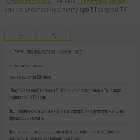
"Одноклассники"
, на наш
"Телеграм-канал"
или на электронную почту spb@Tsargrad.TV
ТЕГИ:
ПРОИСШЕСТВИЯ
КЕНИЯ
ОПГ
ЧИТАЙТЕ ТАКЖЕ:
Технофашисты XXI века
"Людей это просто бесит!": Кто и как создал миф о "высоких
зарплатах" в России
Под Челябинском дети мигрантов оскорбляли русскую женщину.
Пришлось отвечать
Жар, кашель, мышечная боль и общая слабость: микробиолог
рассказал, опасен ли гонконгский грипп