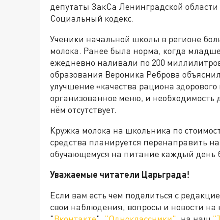
депутаты ЗакСа Ленинградской области
Социальный кодекс.
Ученики начальной школы в регионе бол
молока. Ранее была норма, когда младш
ежедневно наливали по 200 миллилитров
образования Вероника Реброва объяснил
улучшение «качества рациона здорового п
организованное меню, и необходимость 
нём отсутствует.
Кружка молока на школьника по стоимос
средства планируется перенаправить на 
обучающемуся на питание каждый день б
Уважаемые читатели Царьграда!
Если вам есть чем поделиться с редакци
свои наблюдения, вопросы и новости на
"
Вконтакте
",
"Одноклассники"
, на наш
"