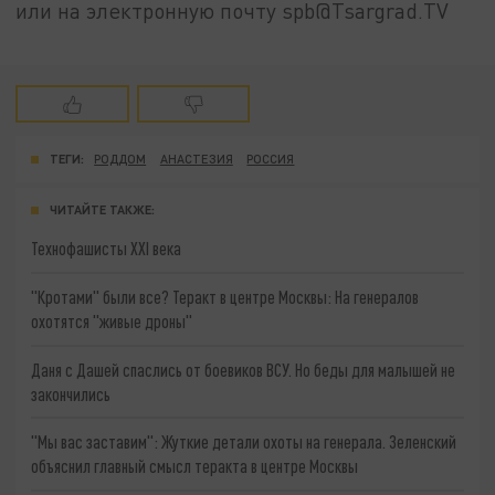
или на электронную почту spb@Tsargrad.TV
ТЕГИ:
РОДДОМ
АНАСТЕЗИЯ
РОССИЯ
ЧИТАЙТЕ ТАКЖЕ:
Технофашисты XXI века
"Кротами" были все? Теракт в центре Москвы: На генералов
охотятся "живые дроны"
Даня с Дашей спаслись от боевиков ВСУ. Но беды для малышей не
закончились
"Мы вас заставим": Жуткие детали охоты на генерала. Зеленский
объяснил главный смысл теракта в центре Москвы