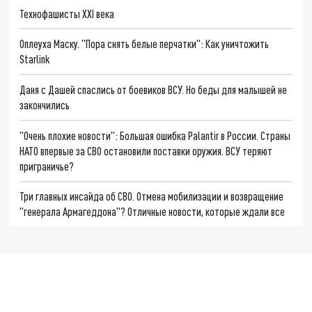
Технофашисты XXI века
Оплеуха Маску. "Пора снять белые перчатки": Как уничтожить
Starlink
Даня с Дашей спаслись от боевиков ВСУ. Но беды для малышей не
закончились
"Очень плохие новости": Большая ошибка Palantir в России. Страны
НАТО впервые за СВО остановили поставки оружия. ВСУ теряют
приграничье?
Три главных инсайда об СВО. Отмена мобилизации и возвращение
"генерала Армагеддона"? Отличные новости, которые ждали все